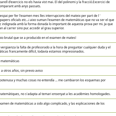
arell d'exercicis no els havia vist mai. El del polinomi y la fracció.Excercici de
l comparant amb anys passats.
'espai per fer l'examen mes lles interrupcions del mateix per part de l '
papers oficials etc...i aixo suman l'examen de matemáticas que no va ser el que
tic indignada amb la forma donada lo important de aquesta prova per mi. Ja que
n al carrer sino puc accedir al grau superior.
bio brutal que se a producido en el examen de mates!
vergüenza la falta de profesorado a la hora de preguntar cualquier duda y el
icas francamente difícil, todavía estamos impresionados.
e matemáticas
a otros años, sin previo aviso
ipotenusa y muchas cosas no entendía ... me cambiaron los esquemas por
matemàtiques, no s'adapta al temari ensenyat a les acadèmies homologades.
xamen de matemáticas a sido algo complicado, y las esplicaciones de los