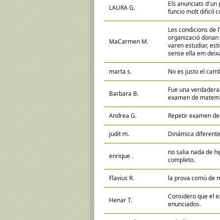
Els anunciats d'un p
LAURA G.
funcio molt difici
Les condicions de l
organizació donan 
MaCarmen M.
varen estudiar, es
sense ella em deixa
marta s.
No es justo el cam
Fue una verdadera 
Barbara B.
examen de matemát
Andrea G.
Repetir examen d
judit m.
Dinámica diferente 
no salia nada de h
enrique .
completo.
Flavius R.
la prova comú de 
Considero que el e
Henar T.
enunciados.