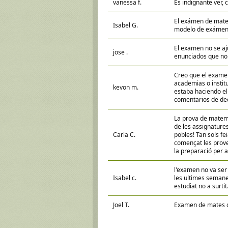
vanessa f.
Es indignante ver,
El exámen de matem
Isabel G.
modelo de exámen 
El examen no se aj
jose .
enunciados que no 
Creo que el exame
academias o instit
kevon m.
estaba haciendo el
comentarios de de
La prova de matemà
de les assignatures
Carla C.
pobles! Tan sols f
començat les prove
la preparació per a
l'examen no va ser 
Isabel c.
les ultimes semanes
estudiat no a surtit
Joel T.
Examen de mates di