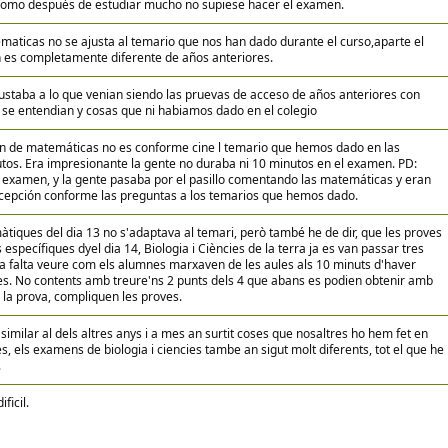
 como después de estudiar mucho no supiese hacer el examen.
aticas no se ajusta al temario que nos han dado durante el curso,aparte el
es completamente diferente de años anteriores.
ustaba a lo que venian siendo las pruevas de acceso de años anteriores con
se entendian y cosas que ni habiamos dado en el colegio
n de matemáticas no es conforme cine l temario que hemos dado en las
utos. Era impresionante la gente no duraba ni 10 minutos en el examen. PD:
 examen, y la gente pasaba por el pasillo comentando las matemáticas y eran
cepción conforme las preguntas a los temarios que hemos dado.
tiques del dia 13 no s'adaptava al temari, però també he de dir, que les proves
 específiques dyel dia 14, Biologia i Ciències de la terra ja es van passar tres
eia falta veure com els alumnes marxaven de les aules als 10 minuts d'haver
s. No contents amb treure'ns 2 punts dels 4 que abans es podien obtenir amb
 la prova, compliquen les proves.
similar al dels altres anys i a mes an surtit coses que nosaltres ho hem fet en
, els examens de biologia i ciencies tambe an sigut molt diferents, tot el que he
.
ficil.