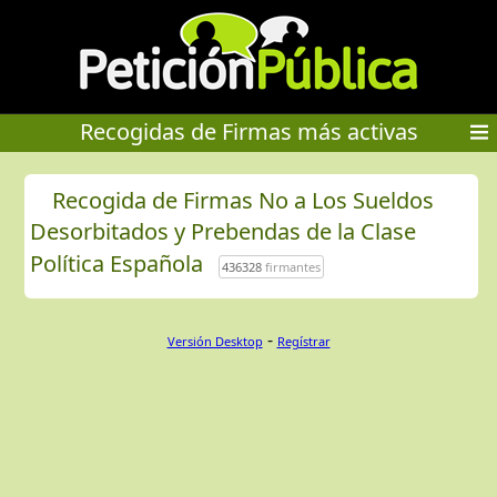
Recogidas de Firmas más activas
Recogida de Firmas No a Los Sueldos
Desorbitados y Prebendas de la Clase
Política Española
436328
firmantes
-
Versión Desktop
Regístrar