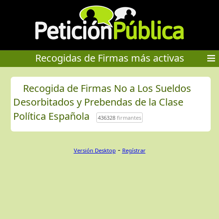
Recogidas de Firmas más activas
Recogida de Firmas No a Los Sueldos
Desorbitados y Prebendas de la Clase
Política Española
436328
firmantes
-
Versión Desktop
Regístrar