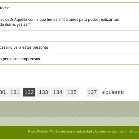
todos!!!
cidad? Aquella con la que tienes dificultades para poder realizar tus
da diaria, ¿es así?
esario para estas personas
a,pedimos comprension.
30
131
132
133
134
135
137
siguiente
...
El site
Petición Pública
respeta su privacidad y las normas vigentes en el trat