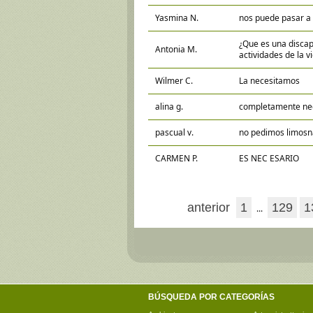
Yasmina N.
nos puede pasar a 
¿Que es una discapa
Antonia M.
actividades de la vi
Wilmer C.
La necesitamos
alina g.
completamente nec
pascual v.
no pedimos limosn
CARMEN P.
ES NEC ESARIO
anterior
1
129
1
...
BÚSQUEDA POR CATEGORÍAS