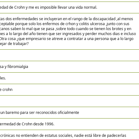
dad de Crohn y me es imposible llevar una vida normal.
stas dos enfermedades se incluyeran en el rango de la discapacidad ,al menos
eptable porque solo los enfermos de crhon y colitis ulcerosa ,junto con sus
canos saben lo mal que se pasa ,sobre todo cuando se tienen los brotes y en
nes a lo largo del año tienen que ser ingresados y perder muchos dias e incluso
Otra cosa ¿que empresario se atreve a contratar a una persona que a lo largo
ejar de trabajar?
osa y fibromialgia
les.
e crohn
 un baremo para ser reconocidos oficialmente
nfermedad de Crohn desde 1996.
rónicas no entienden de estatus sociales, nadie está libre de padecerlas