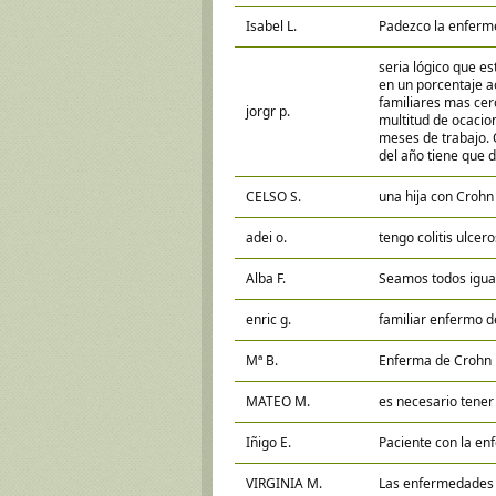
Isabel L.
Padezco la enferme
seria lógico que e
en un porcentaje ac
familiares mas cer
jorgr p.
multitud de ocacio
meses de trabajo. 
del año tiene que d
CELSO S.
una hija con Crohn
adei o.
tengo colitis ulcer
Alba F.
Seamos todos igua
enric g.
familiar enfermo d
Mª B.
Enferma de Crohn
MATEO M.
es necesario tener
Iñigo E.
Paciente con la e
VIRGINIA M.
Las enfermedades c