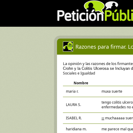
Razones para firmar. Lo
La opinión y las razones de los firmant
Crohn y la Colitis Ulcerosa se Incluyan
Sociales e Igualdad
Nombre
maria r.
muxa suerte
tengo colitis ulce
LAURA S.
enfermedades no es
ISABEL R.
¡¡¡ muchaaaaa suert
haridiana m.
me parece mal que 