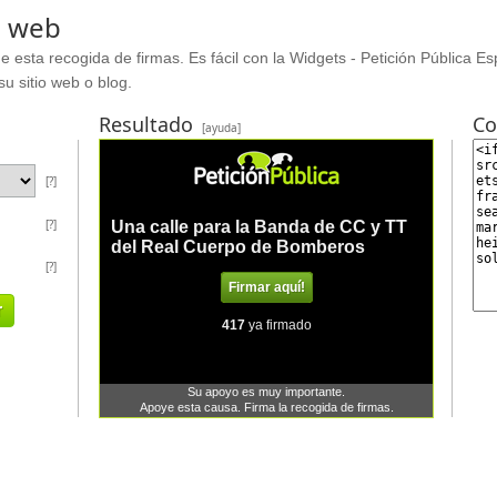
o web
e esta recogida de firmas. Es fácil con la Widgets - Petición Pública E
su sitio web o blog.
Resultado
Co
[ayuda]
[?]
[?]
[?]