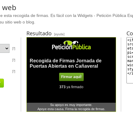
o web
e esta recogida de firmas. Es fácil con la Widgets - Petición Pública E
su sitio web o blog.
Resultado
Co
[ayuda]
[?]
[?]
[?]