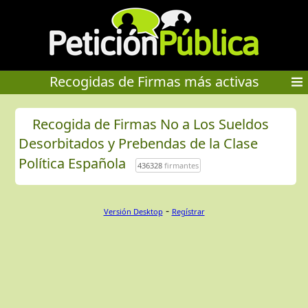
Recogidas de Firmas más activas
Recogida de Firmas No a Los Sueldos
Desorbitados y Prebendas de la Clase
Política Española
436328
firmantes
-
Versión Desktop
Regístrar