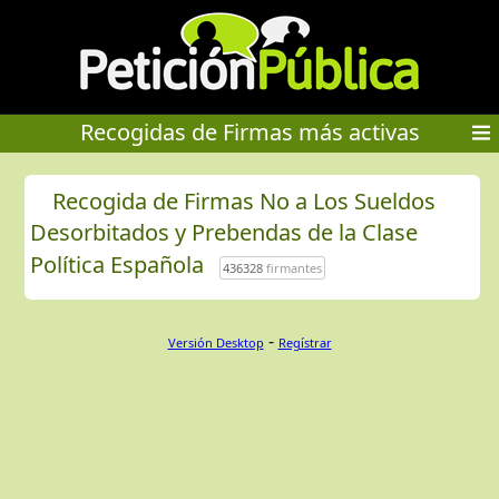
Recogidas de Firmas más activas
Recogida de Firmas No a Los Sueldos
Desorbitados y Prebendas de la Clase
Política Española
436328
firmantes
-
Versión Desktop
Regístrar