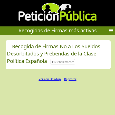
Recogidas de Firmas más activas
Recogida de Firmas No a Los Sueldos
Desorbitados y Prebendas de la Clase
Política Española
436328
firmantes
-
Versión Desktop
Regístrar