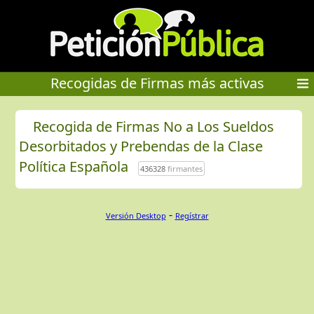
Recogidas de Firmas más activas
Recogida de Firmas No a Los Sueldos
Desorbitados y Prebendas de la Clase
Política Española
436328
firmantes
-
Versión Desktop
Regístrar