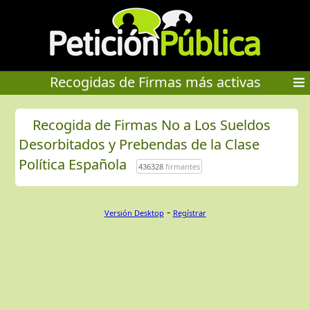
Recogidas de Firmas más activas
Recogida de Firmas No a Los Sueldos
Desorbitados y Prebendas de la Clase
Política Española
436328
firmantes
-
Versión Desktop
Regístrar