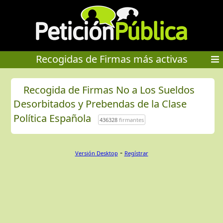
Recogidas de Firmas más activas
Recogida de Firmas No a Los Sueldos
Desorbitados y Prebendas de la Clase
Política Española
436328
firmantes
-
Versión Desktop
Regístrar