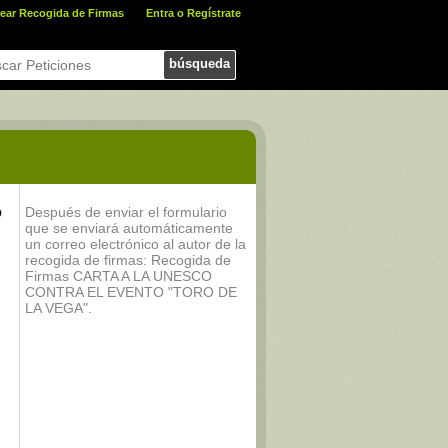
ear Recogida de Firmas
Entra o Regístrate
búsqueda
Después de enviar el formulario
O
que se enviará automáticamente
un correo electrónico al autor de la
recogida de firmas: Recogida de
Firmas CARTA A LA UNESCO
CONTRA EL EVENTO "TORO DE
LA VEGA".