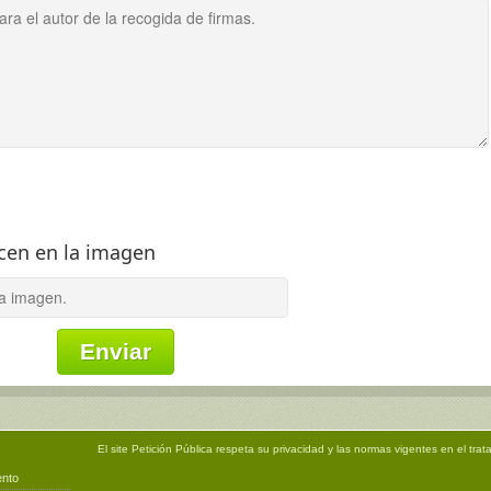
ecen en la imagen
El site
Petición Pública
respeta su privacidad y las normas vigentes en el trat
ento