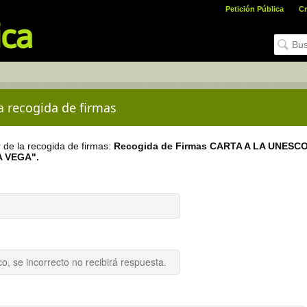
Petición Pública
Cr
la recogida de firmas
r de la recogida de firmas:
Recogida de Firmas CARTA A LA UNESC
 VEGA".