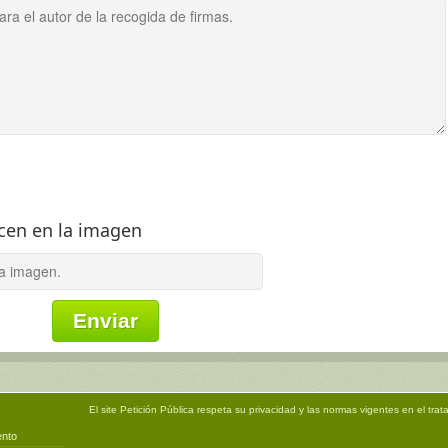
ecen en la imagen
El site
Petición Pública
respeta su privacidad y las normas vigentes en el trat
ento