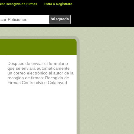
ear Recogida de Firmas
Entra o Regístrate
búsqueda
Después de enviar el formulario
que se enviará automáticamente
un correo electrónico al autor de la
recogida de firmas: Recogida de
Firmas Centro cívico Calatayud