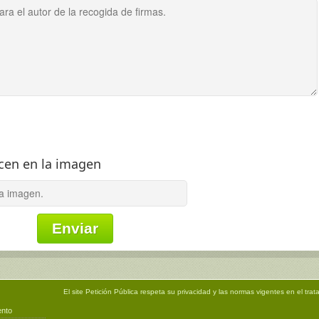
ecen en la imagen
El site
Petición Pública
respeta su privacidad y las normas vigentes en el trat
ento