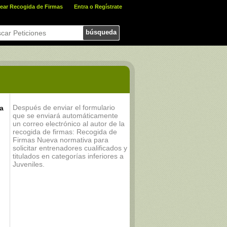
ear Recogida de Firmas
Entra o Regístrate
búsqueda
Después de enviar el formulario
a
que se enviará automáticamente
un correo electrónico al autor de la
recogida de firmas: Recogida de
Firmas Nueva normativa para
solicitar entrenadores cualificados y
titulados en categorías inferiores a
Juveniles.