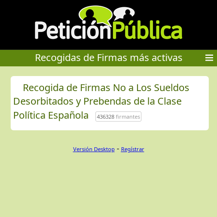
Recogidas de Firmas más activas
Recogida de Firmas No a Los Sueldos
Desorbitados y Prebendas de la Clase
Política Española
436328
firmantes
-
Versión Desktop
Regístrar