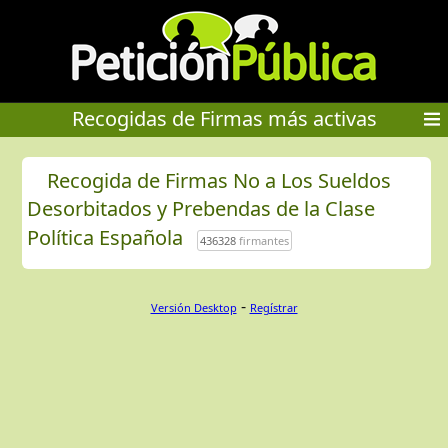
Recogidas de Firmas más activas
Recogida de Firmas No a Los Sueldos
Desorbitados y Prebendas de la Clase
Política Española
436328
firmantes
-
Versión Desktop
Regístrar