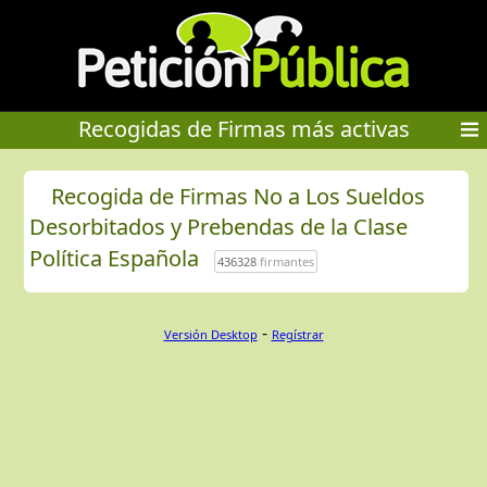
Recogidas de Firmas más activas
Recogida de Firmas No a Los Sueldos
Desorbitados y Prebendas de la Clase
Política Española
436328
firmantes
-
Versión Desktop
Regístrar