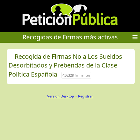
Recogidas de Firmas más activas
Recogida de Firmas No a Los Sueldos
Desorbitados y Prebendas de la Clase
Política Española
436328
firmantes
-
Versión Desktop
Regístrar