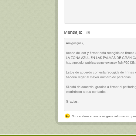
Mensaje:
[?]
Nunca almacenamos ninguna información per