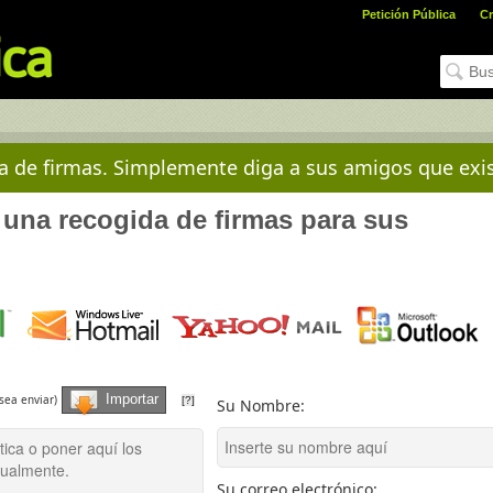
Petición Pública
Cr
da de firmas. Simplemente diga a sus amigos que exis
 una recogida de firmas para sus
Importar
sea enviar)
[?]
Su Nombre:
Su correo electrónico: