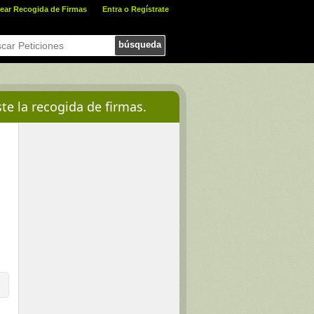
ear Recogida de Firmas
Entra o Regístrate
búsqueda
te la recogida de firmas.