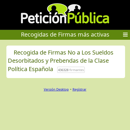
Recogidas de Firmas más activas
Recogida de Firmas No a Los Sueldos
Desorbitados y Prebendas de la Clase
Política Española
436328
firmantes
-
Versión Desktop
Regístrar