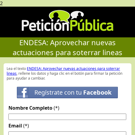
2
ENDESA: Aprovechar nuevas
actuaciones para soterrar lineas
Lea el texto
ENDESA: Aprovechar nuevas actuaciones para soterrar
lineas
, rellene los datos y haga clic en el botón para firmar la petición
para ayudar a cambiar.
Regístrate con tu
Facebook
Nombre Completo
(*)
Email
(*)