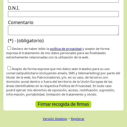
D.N.I.
Comentario
(*) - (obligatorio)
Declaro de haber leído la
política de privacidad
y acepto de forma
expresa el tratamiento de mis datos personales para las finalidades
estrechamente relacionadas con la utilización de la web.
Acepto de forma expresa que mis datos sean tratados para su uso
comercial/publicitario (incluyendo emails, SMS y telemarketing) por parte del
titular de la web, los Patrocinadores, y/o, en su caso, de terceros con
domicilio social dentro o fuera del territorio de la Unión Europea de las
áreas identificables en la respectiva Política de Privacidad. En todo caso
podré ejercer mis derechos de oposición, acceso, rectificación, supresión,
información, portabilidad, limitación de tratamiento y olvido.
-
Versión Desktop
Regístrar