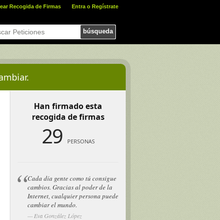
ear Recogida de Firmas
Entra o Regístrate
búsqueda
ambiar.
Han firmado esta
recogida de firmas
29
PERSONAS
Cada día gente como tú consigue
cambios. Gracias al poder de la
Internet, cualquier persona puede
cambiar el mundo.
Eva González López