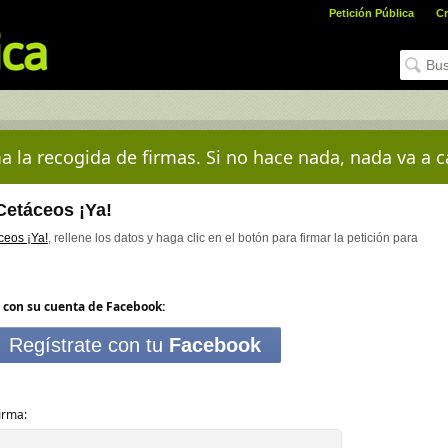
Petición Pública
Cr
a la recogida de firmas. Si no hace nada, nada va a c
Cetáceos ¡Ya!
ceos ¡Ya!
, rellene los datos y haga clic en el botón para firmar la petición para
 con su cuenta de Facebook:
Regístrate con tu
Facebook
irma: