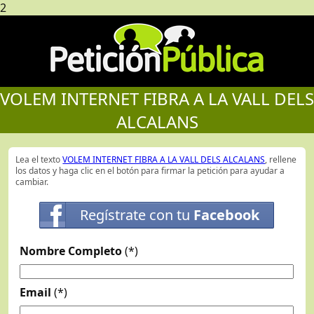
2
VOLEM INTERNET FIBRA A LA VALL DELS
ALCALANS
Lea el texto
VOLEM INTERNET FIBRA A LA VALL DELS ALCALANS
, rellene
los datos y haga clic en el botón para firmar la petición para ayudar a
cambiar.
Regístrate con tu
Facebook
Nombre Completo
(*)
Email
(*)