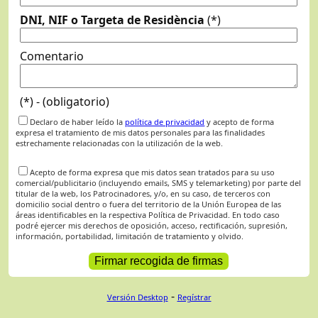
DNI, NIF o Targeta de Residència
(*)
Comentario
(*) - (obligatorio)
Declaro de haber leído la
política de privacidad
y acepto de forma
expresa el tratamiento de mis datos personales para las finalidades
estrechamente relacionadas con la utilización de la web.
Acepto de forma expresa que mis datos sean tratados para su uso
comercial/publicitario (incluyendo emails, SMS y telemarketing) por parte del
titular de la web, los Patrocinadores, y/o, en su caso, de terceros con
domicilio social dentro o fuera del territorio de la Unión Europea de las
áreas identificables en la respectiva Política de Privacidad. En todo caso
podré ejercer mis derechos de oposición, acceso, rectificación, supresión,
información, portabilidad, limitación de tratamiento y olvido.
-
Versión Desktop
Regístrar