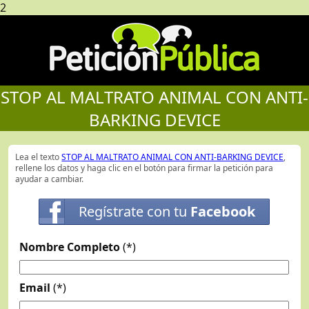
2
STOP AL MALTRATO ANIMAL CON ANTI-
BARKING DEVICE
Lea el texto
STOP AL MALTRATO ANIMAL CON ANTI-BARKING DEVICE
,
rellene los datos y haga clic en el botón para firmar la petición para
ayudar a cambiar.
Regístrate con tu
Facebook
Nombre Completo
(*)
Email
(*)