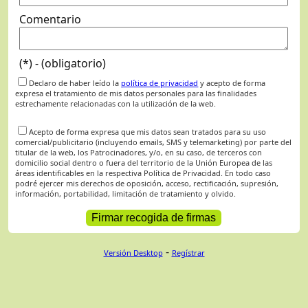
Comentario
(*) - (obligatorio)
Declaro de haber leído la
política de privacidad
y acepto de forma
expresa el tratamiento de mis datos personales para las finalidades
estrechamente relacionadas con la utilización de la web.
Acepto de forma expresa que mis datos sean tratados para su uso
comercial/publicitario (incluyendo emails, SMS y telemarketing) por parte del
titular de la web, los Patrocinadores, y/o, en su caso, de terceros con
domicilio social dentro o fuera del territorio de la Unión Europea de las
áreas identificables en la respectiva Política de Privacidad. En todo caso
podré ejercer mis derechos de oposición, acceso, rectificación, supresión,
información, portabilidad, limitación de tratamiento y olvido.
-
Versión Desktop
Regístrar