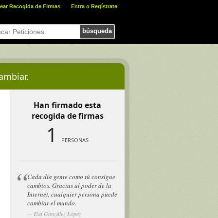
ear Recogida de Firmas
Entra o Regístrate
búsqueda
ambiar.
Han firmado esta
recogida de firmas
1
PERSONAS
Cada día gente como tú consigue
cambios. Gracias al poder de la
Internet, cualquier persona puede
cambiar el mundo.
Eva González López