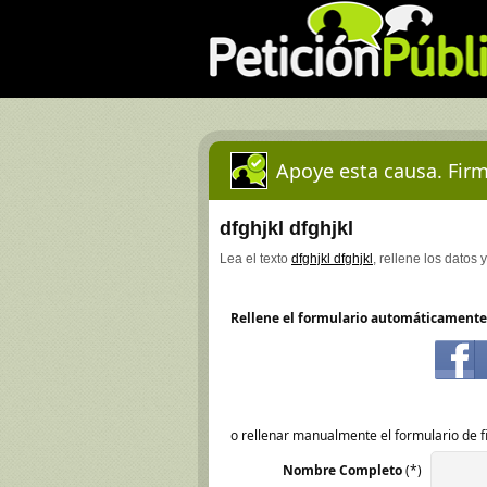
Apoye esta causa. Firm
dfghjkl dfghjkl
Lea el texto
dfghjkl dfghjkl
, rellene los datos 
Rellene el formulario automáticamente
o rellenar manualmente el formulario de f
Nombre Completo
(*)