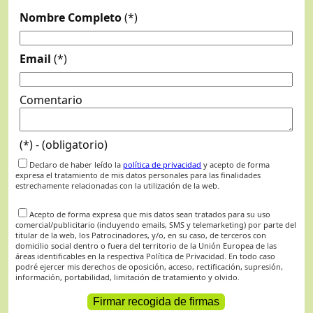
Nombre Completo
(*)
Email
(*)
Comentario
(*) - (obligatorio)
Declaro de haber leído la
política de privacidad
y acepto de forma
expresa el tratamiento de mis datos personales para las finalidades
estrechamente relacionadas con la utilización de la web.
Acepto de forma expresa que mis datos sean tratados para su uso
comercial/publicitario (incluyendo emails, SMS y telemarketing) por parte del
titular de la web, los Patrocinadores, y/o, en su caso, de terceros con
domicilio social dentro o fuera del territorio de la Unión Europea de las
áreas identificables en la respectiva Política de Privacidad. En todo caso
podré ejercer mis derechos de oposición, acceso, rectificación, supresión,
información, portabilidad, limitación de tratamiento y olvido.