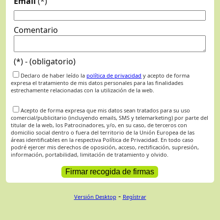
Email
(*)
Comentario
(*) - (obligatorio)
Declaro de haber leído la
política de privacidad
y acepto de forma
expresa el tratamiento de mis datos personales para las finalidades
estrechamente relacionadas con la utilización de la web.
Acepto de forma expresa que mis datos sean tratados para su uso
comercial/publicitario (incluyendo emails, SMS y telemarketing) por parte del
titular de la web, los Patrocinadores, y/o, en su caso, de terceros con
domicilio social dentro o fuera del territorio de la Unión Europea de las
áreas identificables en la respectiva Política de Privacidad. En todo caso
podré ejercer mis derechos de oposición, acceso, rectificación, supresión,
información, portabilidad, limitación de tratamiento y olvido.
-
Versión Desktop
Regístrar