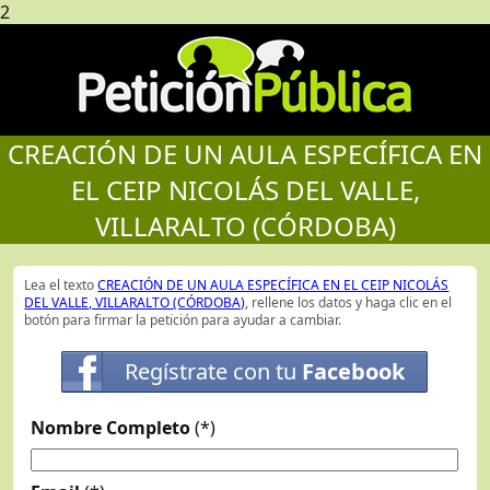
2
CREACIÓN DE UN AULA ESPECÍFICA EN
EL CEIP NICOLÁS DEL VALLE,
VILLARALTO (CÓRDOBA)
Lea el texto
CREACIÓN DE UN AULA ESPECÍFICA EN EL CEIP NICOLÁS
DEL VALLE, VILLARALTO (CÓRDOBA)
, rellene los datos y haga clic en el
botón para firmar la petición para ayudar a cambiar.
Regístrate con tu
Facebook
Nombre Completo
(*)