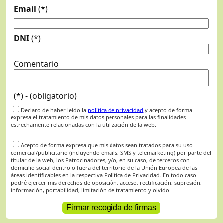
Email
(*)
DNI
(*)
Comentario
(*) - (obligatorio)
Declaro de haber leído la
política de privacidad
y acepto de forma
expresa el tratamiento de mis datos personales para las finalidades
estrechamente relacionadas con la utilización de la web.
Acepto de forma expresa que mis datos sean tratados para su uso
comercial/publicitario (incluyendo emails, SMS y telemarketing) por parte del
titular de la web, los Patrocinadores, y/o, en su caso, de terceros con
domicilio social dentro o fuera del territorio de la Unión Europea de las
áreas identificables en la respectiva Política de Privacidad. En todo caso
podré ejercer mis derechos de oposición, acceso, rectificación, supresión,
información, portabilidad, limitación de tratamiento y olvido.