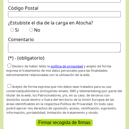
Código Postal
¿Estubiste el dia de la carga en Atocha?
Si
No
Comentario
(*) - (obligatorio)
Declaro de haber leído la
política de privacidad
y acepto de forma
expresa el tratamiento de mis datos personales para las finalidades
estrechamente relacionadas con la utilización de la web.
Acepto de forma expresa que mis datos sean tratados para su uso
comercial/publicitario (incluyendo emails, SMS y telemarketing) por parte del
titular de la web, los Patrocinadores, y/o, en su caso, de terceros con
domicilio social dentro o fuera del territorio de la Unión Europea de las
áreas identificables en la respectiva Política de Privacidad. En todo caso
podré ejercer mis derechos de oposición, acceso, rectificación, supresión,
información, portabilidad, limitación de tratamiento y olvido.