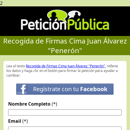
2
Recogida de Firmas Cima Juan Álvarez
"Penerón"
Lea el texto
Recogida de Firmas Cima Juan Álvarez "Penerón"
, rellene
los datos y haga clic en el botón para firmar la petición para ayudar a
cambiar.
Regístrate con tu
Facebook
Nombre Completo
(*)
Email
(*)