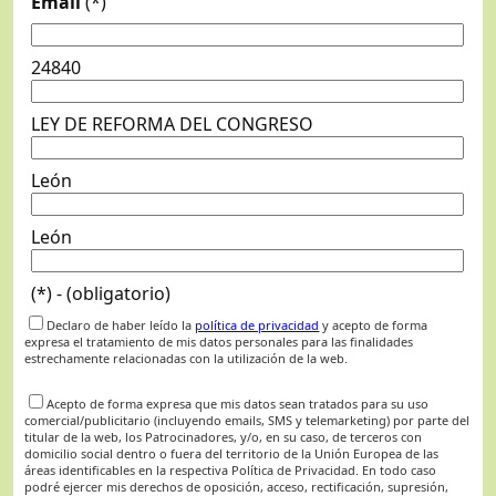
Email
(*)
24840
LEY DE REFORMA DEL CONGRESO
León
León
(*) - (obligatorio)
Declaro de haber leído la
política de privacidad
y acepto de forma
expresa el tratamiento de mis datos personales para las finalidades
estrechamente relacionadas con la utilización de la web.
Acepto de forma expresa que mis datos sean tratados para su uso
comercial/publicitario (incluyendo emails, SMS y telemarketing) por parte del
titular de la web, los Patrocinadores, y/o, en su caso, de terceros con
domicilio social dentro o fuera del territorio de la Unión Europea de las
áreas identificables en la respectiva Política de Privacidad. En todo caso
podré ejercer mis derechos de oposición, acceso, rectificación, supresión,