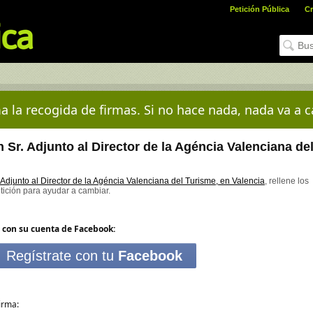
Petición Pública
Cr
a la recogida de firmas. Si no hace nada, nada va a c
Sr. Adjunto al Director de la Agéncia Valenciana de
Adjunto al Director de la Agéncia Valenciana del Turisme, en Valencia
, rellene los
etición para ayudar a cambiar.
 con su cuenta de Facebook:
Regístrate con tu
Facebook
irma: