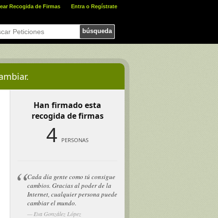
ear Recogida de Firmas
Entra o Regístrate
búsqueda
ambiar.
l
Han firmado esta
recogida de firmas
4
PERSONAS
Cada día gente como tú consigue
cambios. Gracias al poder de la
Internet, cualquier persona puede
cambiar el mundo.
Eva González López