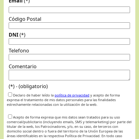
Email
(*)
Código Postal
DNI
(*)
Telefono
Comentario
(*) - (obligatorio)
Declaro de haber leído la
política de privacidad
y acepto de forma
expresa el tratamiento de mis datos personales para las finalidades
estrechamente relacionadas con la utilización de la web.
Acepto de forma expresa que mis datos sean tratados para su uso
comercial/publicitario (incluyendo emails, SMS y telemarketing) por parte del
titular de la web, los Patrocinadores, y/o, en su caso, de terceros con
domicilio social dentro o fuera del territorio de la Unión Europea de las
áreas identificables en la respectiva Política de Privacidad. En todo caso