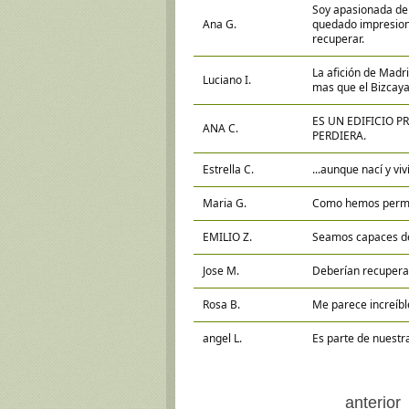
Soy apasionada de
Ana G.
quedado impresiona
recuperar.
La afición de Madri
Luciano I.
mas que el Bizcay
ES UN EDIFICIO P
ANA C.
PERDIERA.
Estrella C.
...aunque nací y v
Maria G.
Como hemos permit
EMILIO Z.
Seamos capaces de 
Jose M.
Deberían recupera
Rosa B.
Me parece increíble
angel L.
Es parte de nuestr
anterior