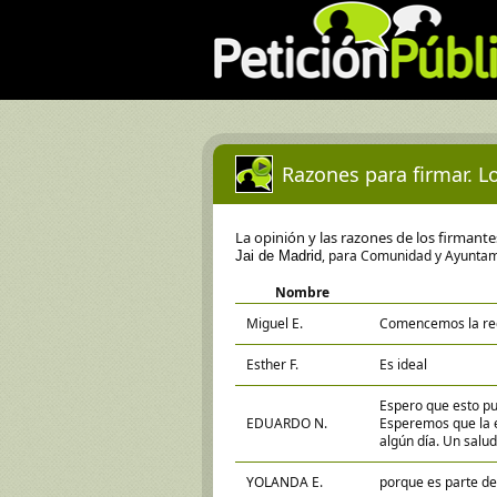
Razones para firmar. Lo
La opinión y las razones de los firmant
, para Comunidad y Ayuntam
Jai de Madrid
Nombre
Miguel E.
Comencemos la recu
Esther F.
Es ideal
Espero que esto pu
EDUARDO N.
Esperemos que la e
algún día. Un salud
YOLANDA E.
porque es parte de