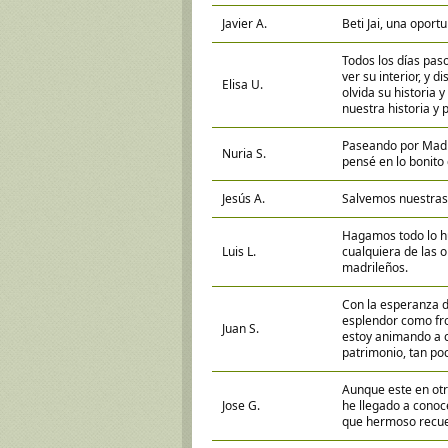
Javier A.
Beti Jai, una oport
Todos los días pas
ver su interior, y 
Elisa U.
olvida su historia
nuestra historia y
Paseando por Madr
Nuria S.
pensé en lo bonito
Jesús A.
Salvemos nuestras 
Hagamos todo lo hu
Luis L.
cualquiera de las 
madrileños.
Con la esperanza d
esplendor como fron
Juan S.
estoy animando a co
patrimonio, tan po
Aunque este en otr
Jose G.
he llegado a conoc
que hermoso recu