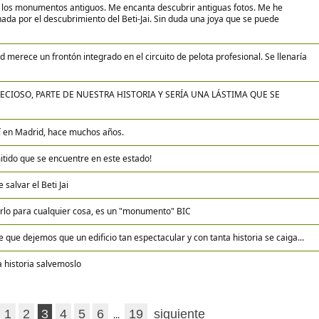
 los monumentos antiguos. Me encanta descubrir antiguas fotos. Me he
da por el descubrimiento del Beti-Jai. Sin duda una joya que se puede
d merece un frontón integrado en el circuito de pelota profesional. Se llenaría
a
RECIOSO, PARTE DE NUESTRA HISTORIA Y SERÍA UNA LÁSTIMA QUE SE
iví en Madrid, hace muchos años.
ido que se encuentre en este estado!
salvar el Beti Jai
rlo para cualquier cosa, es un "monumento" BIC
 que dejemos que un edificio tan espectacular y con tanta historia se caiga...
a historia salvemoslo
1
2
3
4
5
6
19
siguiente
...