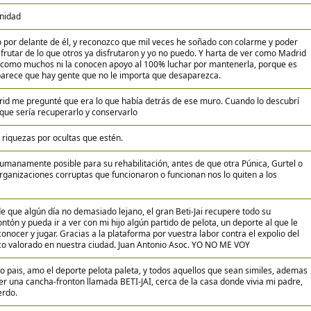
unidad
o por delante de él, y reconozco que mil veces he soñado con colarme y poder
disfrutar de lo que otros ya disfrutaron y yo no puedo. Y harta de ver como Madrid
 y como muchos ni la conocen apoyo al 100% luchar por mantenerla, porque es
 parece que hay gente que no le importa que desaparezca.
id me pregunté que era lo que había detrás de ese muro. Cuando lo descubrí
 que sería recuperarlo y conservarlo
riquezas por ocultas que estén.
manamente posible para su rehabilitación, antes de que otra Púnica, Gurtel o
organizaciones corruptas que funcionaron o funcionan nos lo quiten a los
e que algún día no demasiado lejano, el gran Beti-Jai recupere todo su
tón y pueda ir a ver con mi hijo algún partido de pelota, un deporte al que le
nocer y jugar. Gracias a la plataforma por vuestra labor contra el expolio del
co valorado en nuestra ciudad. Juan Antonio Asoc. YO NO ME VOY
o pais, amo el deporte pelota paleta, y todos aquellos que sean similes, ademas
er una cancha-fronton llamada BETI-JAI, cerca de la casa donde vivia mi padre,
erdo.