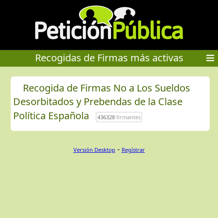
Recogidas de Firmas más activas
Recogida de Firmas No a Los Sueldos
Desorbitados y Prebendas de la Clase
Política Española
436328
firmantes
-
Versión Desktop
Regístrar