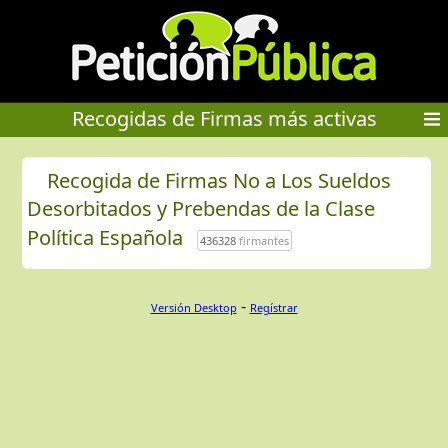
Recogidas de Firmas más activas
Recogida de Firmas No a Los Sueldos
Desorbitados y Prebendas de la Clase
Política Española
436328
firmantes
-
Versión Desktop
Regístrar