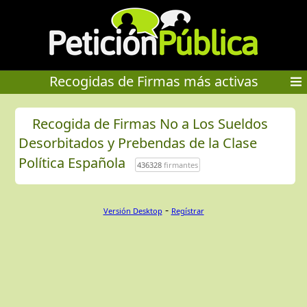
Recogidas de Firmas más activas
Recogida de Firmas No a Los Sueldos
Desorbitados y Prebendas de la Clase
Política Española
436328
firmantes
-
Versión Desktop
Regístrar