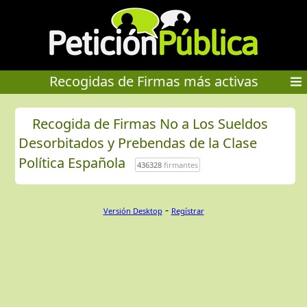
Recogidas de Firmas más activas
Recogida de Firmas No a Los Sueldos
Desorbitados y Prebendas de la Clase
Política Española
436328
firmantes
-
Versión Desktop
Regístrar