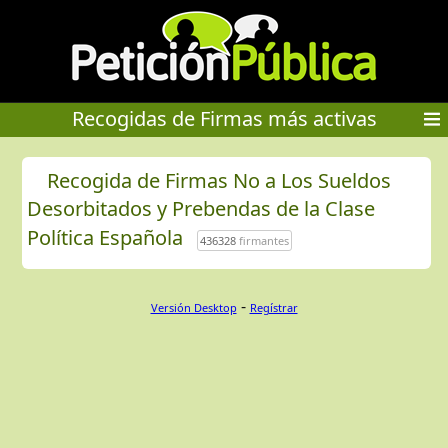
Recogidas de Firmas más activas
Recogida de Firmas No a Los Sueldos
Desorbitados y Prebendas de la Clase
Política Española
436328
firmantes
-
Versión Desktop
Regístrar