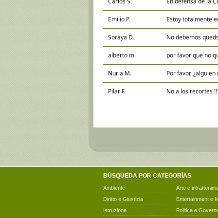
Carlos S.
En defensa de la C
Emilio P.
Estoy totalmente e
Soraya D.
No debemos qued
alberto m.
por favor que no q
Nuria M.
Por favor, ¿alguien
Pilar F.
No a los recortes !!
BÚSQUEDA POR CATEGORÍAS
Ambiente
Arte e intrattenim
Diritto e Giustizia
Entertainment e 
Istruzione
Politica e Govern