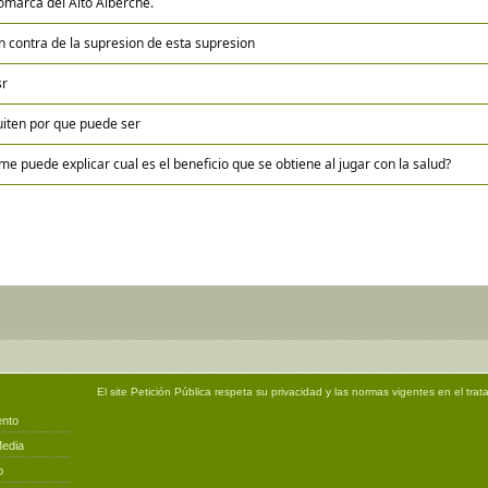
omarca del Alto Alberche.
n contra de la supresion de esta supresion
sr
uiten por que puede ser
 me puede explicar cual es el beneficio que se obtiene al jugar con la salud?
El site
Petición Pública
respeta su privacidad y las normas vigentes en el trat
ento
Media
o