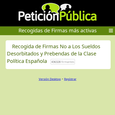
Recogidas de Firmas más activas
Recogida de Firmas No a Los Sueldos
Desorbitados y Prebendas de la Clase
Política Española
436328
firmantes
-
Versión Desktop
Regístrar