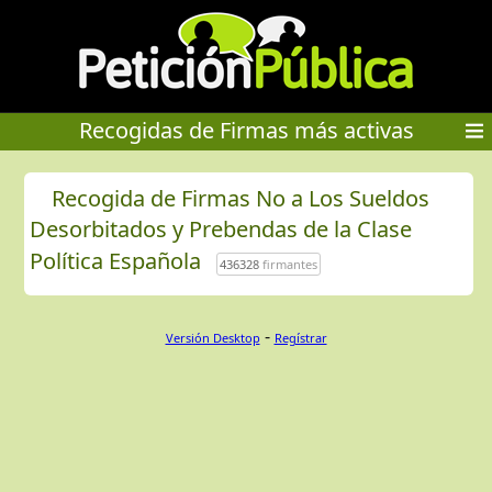
Recogidas de Firmas más activas
Recogida de Firmas No a Los Sueldos
Desorbitados y Prebendas de la Clase
Política Española
436328
firmantes
-
Versión Desktop
Regístrar