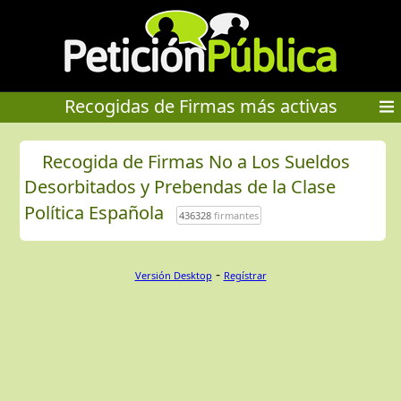
Recogidas de Firmas más activas
Recogida de Firmas No a Los Sueldos
Desorbitados y Prebendas de la Clase
Política Española
436328
firmantes
-
Versión Desktop
Regístrar