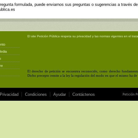
pregunta formulada, puede enviarnos sus preguntas o sugerencias a través d
blica.es
El site
Petición Pública
respeta su privacidad y las normas vigentes en el trat
ento
Media
o
re
El derecho de petición se encuentra reconocido, como derecho fundamental
Dicho precepto remite a la ley la regulación del modo en que el mismo ha de e
 Privacidad
Condiciones
Ayudar
Contáctenos
Petición P