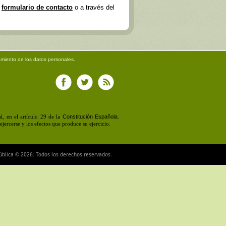
e
formulario de contacto
o a través del
amiento de los datos personales.
Constitución Española
, en el artículo 29 de la
.
jercerse y los efectos que produce su ejercicio.
ública © 2026. Todos los derechos reservados.