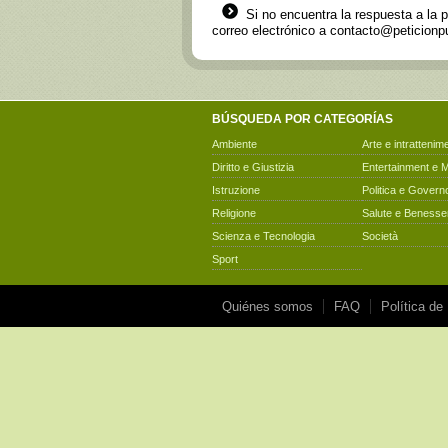
Si no encuentra la respuesta a la 
correo electrónico a
contacto@peticionpu
BÚSQUEDA POR CATEGORÍAS
Ambiente
Arte e intrattenim
Diritto e Giustizia
Entertainment e 
Istruzione
Politica e Govern
Religione
Salute e Benesse
Scienza e Tecnologia
Società
Sport
Quiénes somos
FAQ
Política de