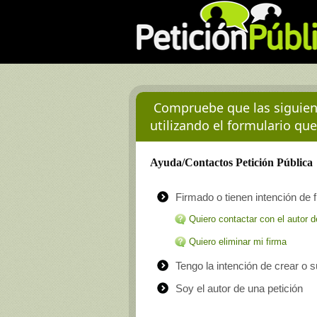
Compruebe que las siguient
utilizando el formulario que
Ayuda/Contactos Petición Pública
Firmado o tienen intención de f
Quiero contactar con el autor d
Quiero eliminar mi firma
Tengo la intención de crear o 
Soy el autor de una petición