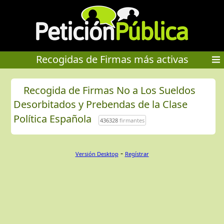
Recogidas de Firmas más activas
Recogida de Firmas No a Los Sueldos
Desorbitados y Prebendas de la Clase
Política Española
436328
firmantes
-
Versión Desktop
Regístrar