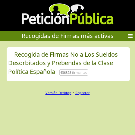
Recogidas de Firmas más activas
Recogida de Firmas No a Los Sueldos
Desorbitados y Prebendas de la Clase
Política Española
436328
firmantes
-
Versión Desktop
Regístrar