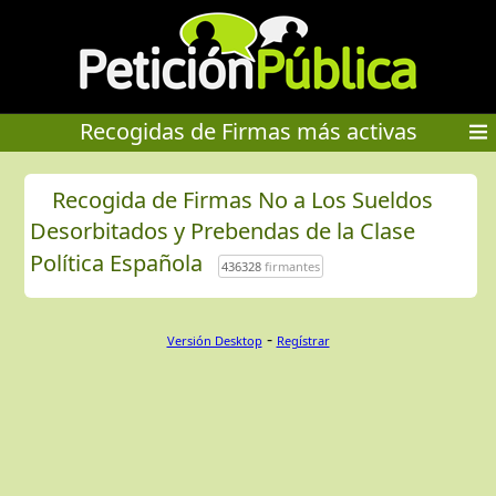
Recogidas de Firmas más activas
Recogida de Firmas No a Los Sueldos
Desorbitados y Prebendas de la Clase
Política Española
436328
firmantes
-
Versión Desktop
Regístrar