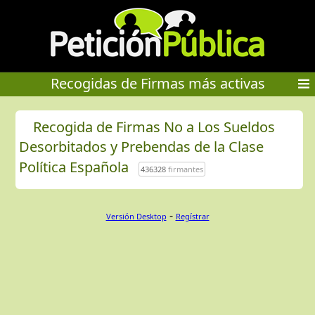
Recogidas de Firmas más activas
Recogida de Firmas No a Los Sueldos
Desorbitados y Prebendas de la Clase
Política Española
436328
firmantes
-
Versión Desktop
Regístrar